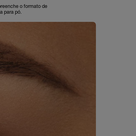
 preenche o formato de
a para pó.