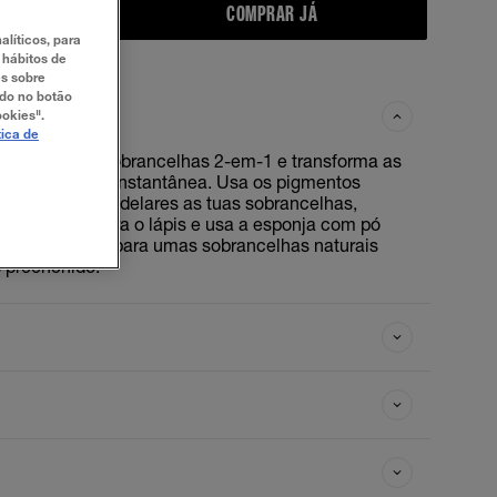
COMPRAR JÁ
alíticos, para
 hábitos de
es sobre
ndo no botão
ookies".
tica de
pis e pó para sobrancelhas 2-em-1 e transforma as
 forma fácil e instantânea. Usa os pigmentos
recisa para modelares as tuas sobrancelhas,
s e naturais. Vira o lápis e usa a esponja com pó
r os pigmentos, para umas sobrancelhas naturais
 preenchido.