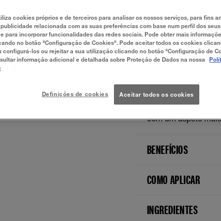
EXPERIMENTA
iliza cookies próprios e de terceiros para analisar os nossos serviços, para fins an
 publicidade relacionada com as suas preferências com base num perfil dos seus
 para incorporar funcionalidades das redes sociais. Pode obter mais informaçõ
cando no botão "Configuração de Cookies". Pode aceitar todos os cookies clica
SOBRE
u configurá-los ou rejeitar a sua utilização clicando no botão "Configuração de C
sultar informação adicional e detalhada sobre Proteção de Dados na nossa
Polí
e
Descobre o nosso lá
tuas sobrancelhas de
cremosos da ponta p
Definições de cookies
Aceitar todos os cookies
deixando-as perfeita
para suavizar e fixa
com um aspeto mais
BENEFÍCIOS
COMO APLICAR
INGREDIENTES