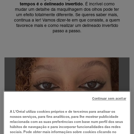
tempos é o delineado invertido
. É incrível como
mudar um detalhe da maquilhagem dos olhos pode ter
um efeito totalmente diferente. Se queres saber mais,
continua a ler! Vamos dizer-te em que consiste, a quem
favorece mais e como realizar um delineado invertido
passo a passo.
Continuar sem aceitar
A L'Oréal utiliza cookies próprios e de terceiros para analisar os
nossos serviços, para fins analíticos, para lhe mostrar publicidade
relacionada com as suas preferências com base num perfil dos seus
hábitos de navegação e para incorporar funcionalidades das redes
sociais. Pode obter mais informações sobre cookies clicando no