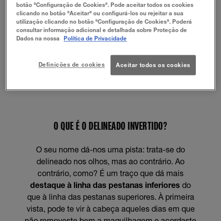
botão "Configuração de Cookies". Pode aceitar todos os cookies
clicando no botão "Aceitar" ou configurá-los ou rejeitar a sua
utilização clicando no botão "Configuração de Cookies". Poderá
consultar informação adicional e detalhada sobre Proteção de
Dados na nossa
Política de Privacidade
Definições de cookies
Aceitar todos os cookies
O QUE É O DELINEADO INVERTIDO?
O seu nome dá-nos uma pista: trata-se do
delineado nos olhos, mas ao contrário. Ao
contrário, como? É um traço que dá mais
destaque à linha das pestanas inferiores
do
que à linha das pestanas superiores. À primeira
vista, pode te vir à cabeça aqueles dias em que
não removeste bem a maquilhagem e acordaste