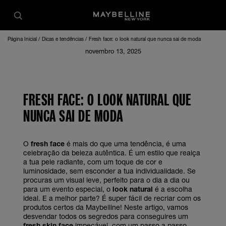
Página Inicial
Dicas e tendências
Fresh face: o look natural que nunca sai de moda
novembro 13, 2025
FRESH FACE: O LOOK NATURAL QUE
NUNCA SAI DE MODA
O
fresh face
é mais do que uma tendência, é uma
celebração da beleza autêntica. É um estilo que realça
a tua pele radiante, com um toque de cor e
luminosidade, sem esconder a tua individualidade. Se
procuras um visual leve, perfeito para o dia a dia ou
para um evento especial, o
look natural
é a escolha
ideal. E a melhor parte? É super fácil de recriar com os
produtos certos da Maybelline! Neste artigo, vamos
desvendar todos os segredos para conseguires um
fresh skin face
impecável, com um passo a passo