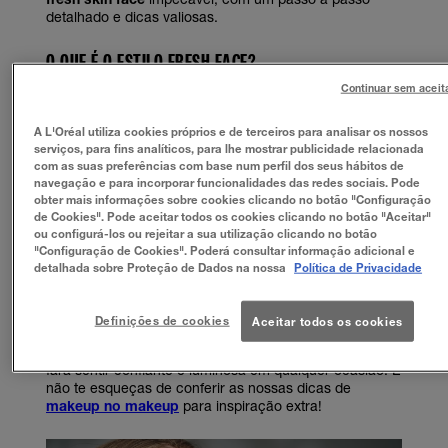
detalhado e dicas valiosas.
O QUE É O ESTILO FRESH FACE?
Continuar sem aceit
O estilo
fresh face
é uma abordagem minimalista à
maquilhagem, que visa realçar a beleza natural da
A L'Oréal utiliza cookies próprios e de terceiros para analisar os nossos
pele. Em vez de cobrir imperfeições com camadas
serviços, para fins analíticos, para lhe mostrar publicidade relacionada
pesadas de produtos, o foco está em hidratar, iluminar
com as suas preferências com base num perfil dos seus hábitos de
e uniformizar o tom da pele, criando um aspeto
navegação e para incorporar funcionalidades das redes sociais. Pode
saudável e radiante. Este visual valoriza a tua beleza
obter mais informações sobre cookies clicando no botão "Configuração
única, permitindo que a tua personalidade brilhe.
de Cookies". Pode aceitar todos os cookies clicando no botão "Aceitar"
ou configurá-los ou rejeitar a sua utilização clicando no botão
Este estilo não se trata de esconder, mas sim de
"Configuração de Cookies". Poderá consultar informação adicional e
realçar o que te torna especial. É sobre abraçar a tua
detalhada sobre Proteção de Dados na nossa
Política de Privacidade
pele e criar um visual que te faça sentir confiante e
confortável na tua própria pele. É a beleza natural,
elevada ao máximo! Para conseguir um verdadeiro
Definições de cookies
Aceitar todos os cookies
fresh skin face
, a preparação da pele é essencial.
Prepara-te para te apaixonares por este estilo que te
fará sentir confiante e luminosa em qualquer ocasião. E
não te esqueças de conferir as nossas dicas de
makeup no makeup
para inspiração extra!