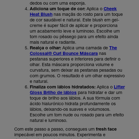
dedos ou com uma esponja.
Adiciona um toque de cor:
Aplica o
Cheek
Heat Blush
nas maçãs do rosto para um toque
de cor saudável e natural. Este blush em gel-
creme é super fácil de aplicar e proporciona
um acabamento leve e luminoso. Escolhe um
tom rosado ou pêssego para um efeito ainda
mais natural e radiante.
Realça o olhar:
Aplica uma camada de
The
Colossal® Curl Bounce Máscara
nas
pestanas superiores e inferiores para definir o
olhar. Esta máscara proporciona volume e
curvatura, sem deixar as pestanas pesadas ou
com grumos. O resultado é um olhar expressivo
e natural.
Finaliza com lábios hidratados:
Aplica o
Lifter
Gloss Brilho de lábios
para hidratar e dar um
toque de brilho aos lábios. A sua fórmula com
ácido hialurónico hidrata profundamente os
lábios, deixando-os suaves e volumosos.
Escolhe um tom nude ou rosado para um efeito
natural e luminoso.
Com este passo a passo, consegues um
fresh face
impecável em poucos minutos. Experimenta e