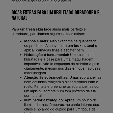
descobre a beleza da tua pele natural!
DICAS EXTRAS PARA UM RESULTADO DURADOURO E
NATURAL
Para um
fresh skin face
ainda mais perfeito e
duradouro, partilhamos algumas dicas extras:
Menos é mais:
Não exageres na quantidade
de produtos. A chave para um
look natural
é
aplicar camadas finas e esbater bem.
Hidratação é fundamental:
Uma pele bem
hidratada é a base para uma maquilhagem
impecável. Não te esqueças de hidratar a pele
diariamente, mesmo nos dias em que não usas
maquilhagem.
Atenção às sobrancelhas:
Umas sobrancelhas
bem definidas realçam o olhar e emolduram o
rosto. Penteia e preenche as sobrancelhas com
um lápis ou sombra num tom próximo da tua
cor natural.
Iluminador estratégico:
Aplica um pouco de
iluminador nas têmporas, no canto interno dos
olhos e no arco do cupido para um toque de