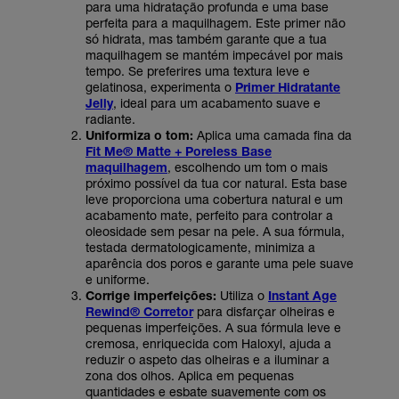
para uma hidratação profunda e uma base
perfeita para a maquilhagem. Este primer não
só hidrata, mas também garante que a tua
maquilhagem se mantém impecável por mais
tempo. Se preferires uma textura leve e
gelatinosa, experimenta o
Primer Hidratante
Jelly
, ideal para um acabamento suave e
radiante.
Uniformiza o tom:
Aplica uma camada fina da
Fit Me® Matte + Poreless Base
maquilhagem
, escolhendo um tom o mais
próximo possível da tua cor natural. Esta base
leve proporciona uma cobertura natural e um
acabamento mate, perfeito para controlar a
oleosidade sem pesar na pele. A sua fórmula,
testada dermatologicamente, minimiza a
aparência dos poros e garante uma pele suave
e uniforme.
Corrige imperfeições:
Utiliza o
Instant Age
Rewind® Corretor
para disfarçar olheiras e
pequenas imperfeições. A sua fórmula leve e
cremosa, enriquecida com Haloxyl, ajuda a
reduzir o aspeto das olheiras e a iluminar a
zona dos olhos. Aplica em pequenas
quantidades e esbate suavemente com os