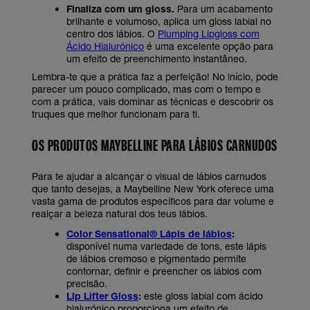
Finaliza com um gloss.
Para um acabamento
brilhante e volumoso, aplica um gloss labial no
centro dos lábios. O
Plumping Lipgloss com
Ácido Hialurónico
é uma excelente opção para
um efeito de preenchimento instantâneo.
Lembra-te que a prática faz a perfeição! No início, pode
parecer um pouco complicado, mas com o tempo e
com a prática, vais dominar as técnicas e descobrir os
truques que melhor funcionam para ti.
OS PRODUTOS MAYBELLINE PARA LÁBIOS CARNUDOS
Para te ajudar a alcançar o visual de lábios carnudos
que tanto desejas, a Maybelline New York oferece uma
vasta gama de produtos específicos para dar volume e
realçar a beleza natural dos teus lábios.
Color Sensational® Lápis de lábios
:
disponível numa variedade de tons, este lápis
de lábios cremoso e pigmentado permite
contornar, definir e preencher os lábios com
precisão.
Lip Lifter Gloss
:
este gloss labial com ácido
hialurónico proporciona um efeito de