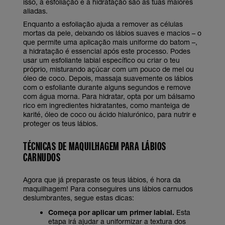
isso, a esfoliação e a hidratação são as tuas maiores
aliadas.
Enquanto a esfoliação ajuda a remover as células
mortas da pele, deixando os lábios suaves e macios – o
que permite uma aplicação mais uniforme do batom –,
a hidratação é essencial após este processo. Podes
usar um esfoliante labial específico ou criar o teu
próprio, misturando açúcar com um pouco de mel ou
óleo de coco. Depois, massaja suavemente os lábios
com o esfoliante durante alguns segundos e remove
com água morna. Para hidratar, opta por um bálsamo
rico em ingredientes hidratantes, como manteiga de
karité, óleo de coco ou ácido hialurónico, para nutrir e
proteger os teus lábios.
TÉCNICAS DE MAQUILHAGEM PARA LÁBIOS
CARNUDOS
Agora que já preparaste os teus lábios, é hora da
maquilhagem! Para conseguires uns lábios carnudos
deslumbrantes, segue estas dicas:
Começa por aplicar um primer labial.
Esta
etapa irá ajudar a uniformizar a textura dos