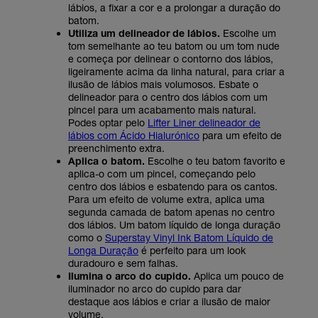
lábios, a fixar a cor e a prolongar a duração do
batom.
Utiliza um delineador de lábios.
Escolhe um
tom semelhante ao teu batom ou um tom nude
e começa por delinear o contorno dos lábios,
ligeiramente acima da linha natural, para criar a
ilusão de lábios mais volumosos. Esbate o
delineador para o centro dos lábios com um
pincel para um acabamento mais natural.
Podes optar pelo
Lifter Liner delineador de
lábios com Ácido Hialurónico
para um efeito de
preenchimento extra.
Aplica o batom.
Escolhe o teu batom favorito e
aplica-o com um pincel, começando pelo
centro dos lábios e esbatendo para os cantos.
Para um efeito de volume extra, aplica uma
segunda camada de batom apenas no centro
dos lábios. Um batom líquido de longa duração
como o
Superstay Vinyl Ink Batom Líquido de
Longa Duração
é perfeito para um look
duradouro e sem falhas.
Ilumina o arco do cupido.
Aplica um pouco de
iluminador no arco do cupido para dar
destaque aos lábios e criar a ilusão de maior
volume.