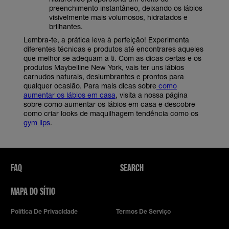
preenchimento instantâneo, deixando os lábios
visivelmente mais volumosos, hidratados e
brilhantes.
Lembra-te, a prática leva à perfeição! Experimenta
diferentes técnicas e produtos até encontrares aqueles
que melhor se adequam a ti. Com as dicas certas e os
produtos Maybelline New York, vais ter uns lábios
carnudos naturais, deslumbrantes e prontos para
qualquer ocasião. Para mais dicas sobre
como
aumentar os lábios em casa
, visita a nossa página
sobre como aumentar os lábios em casa e descobre
como criar looks de maquilhagem tendência como os
gym lips
.
FAQ
SEARCH
MAPA DO SÍTIO
Política De Privacidade
Termos De Serviço