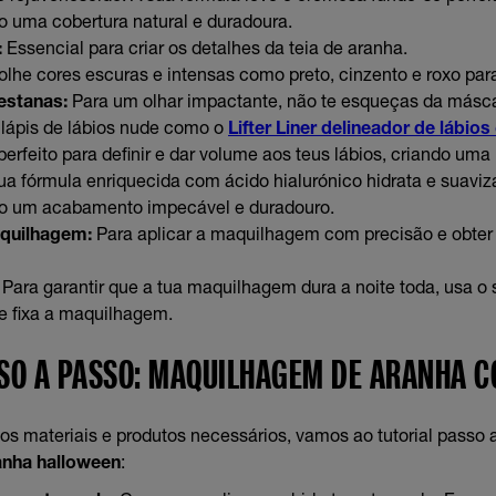
 uma cobertura natural e duradoura.
:
Essencial para criar os detalhes da teia de aranha.
lhe cores escuras e intensas como preto, cinzento e roxo par
estanas:
Para um olhar impactante, não te esqueças da másca
ápis de lábios nude como o
Lifter Liner delineador de lábio
perfeito para definir e dar volume aos teus lábios, criando uma
ua fórmula enriquecida com ácido hialurónico hidrata e suaviza
o um acabamento impecável e duradouro.
aquilhagem:
Para aplicar a maquilhagem com precisão e obte
Para garantir que a tua maquilhagem dura a noite toda, usa o 
e fixa a maquilhagem.
SO A PASSO: MAQUILHAGEM DE ARANHA C
os materiais e produtos necessários, vamos ao tutorial passo a
nha halloween
: