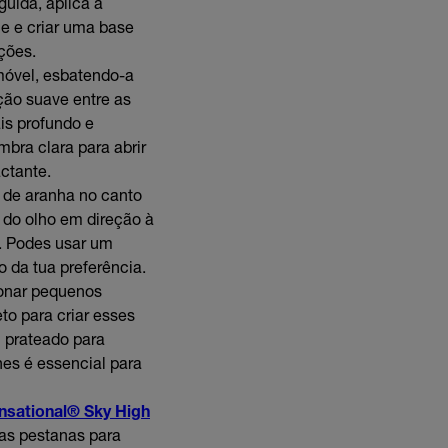
guida, aplica a
le e criar uma base
ições.
móvel, esbatendo-a
ção suave entre as
ais profundo e
bra clara para abrir
ctante.
 de aranha no canto
 do olho em direção à
a. Podes usar um
o da tua preferência.
ionar pequenos
to para criar esses
 prateado para
hes é essencial para
nsational® Sky High
das pestanas para