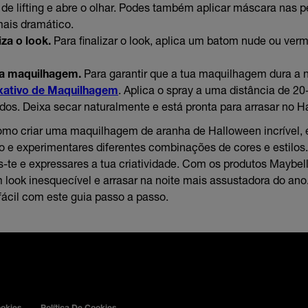
o de lifting e abre o olhar. Podes também aplicar máscara nas p
mais dramático.
iza o look.
Para finalizar o look, aplica um batom nude ou ver
 a maquilhagem.
Para garantir que a tua maquilhagem dura a n
ixativo de Maquilhagem
. Aplica o spray a uma distância de 2
dos. Deixa secar naturalmente e está pronta para arrasar no H
omo criar uma maquilhagem de aranha de Halloween incrível, e
o e experimentares diferentes combinações de cores e estilos
es-te e expressares a tua criatividade. Com os produtos Maybell
m look inesquecível e arrasar na noite mais assustadora do ano
fácil com este guia passo a passo.
ookies
Política De Cookies