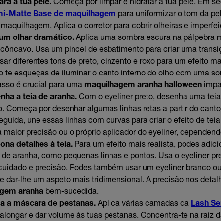
ra a tua pele.
Começa por limpar e hidratar a tua pele. Em se
mi-Matte Base de maquilhagem
para uniformizar o tom da pe
a maquilhagem. Aplica o corretor para cobrir olheiras e imperfe
 um olhar dramático.
Aplica uma sombra escura na pálpebra 
côncavo. Usa um pincel de esbatimento para criar uma transi
sar diferentes tons de preto, cinzento e roxo para um efeito m
o te esqueças de iluminar o canto interno do olho com uma som
passo é crucial para uma
maquilhagem aranha halloween
impa
nha a teia de aranha.
Com o eyeliner preto, desenha uma teia
o. Começa por desenhar algumas linhas retas a partir do canto
guida, une essas linhas com curvas para criar o efeito de tei
ra maior precisão ou o próprio aplicador do eyeliner, dependend
ona detalhes à teia.
Para um efeito mais realista, podes adic
a de aranha, como pequenas linhas e pontos. Usa o eyeliner pre
cuidado e precisão. Podes também usar um eyeliner branco ou
a e dar-lhe um aspeto mais tridimensional. A precisão nos detal
agem aranha
bem-sucedida.
ca a máscara de pestanas.
Aplica várias camadas da
Lash Se
alongar e dar volume às tuas pestanas. Concentra-te na raiz 