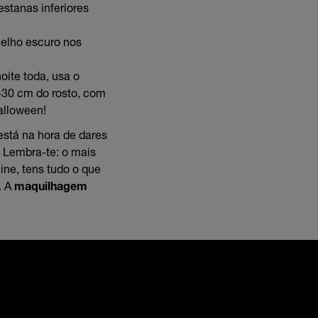
estanas inferiores
melho escuro nos
oite toda, usa o
0-30 cm do rosto, com
alloween!
stá na hora de dares
. Lembra-te: o mais
ine, tens tudo o que
. A
maquilhagem