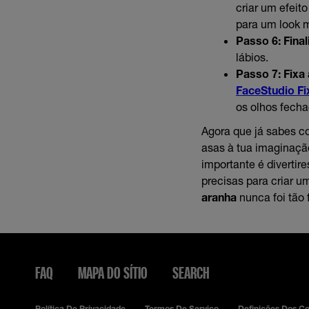
criar um efeit
para um look 
Passo 6: Final
lábios.
Passo 7: Fixa
FaceStudio F
os olhos fecha
Agora que já sabes c
asas à tua imaginaçã
importante é divertir
precisas para criar u
aranha
nunca foi tão 
FAQ
MAPA DO SÍTIO
SEARCH
Política De Privacidade
Termos De Serviço
Definições Dos C