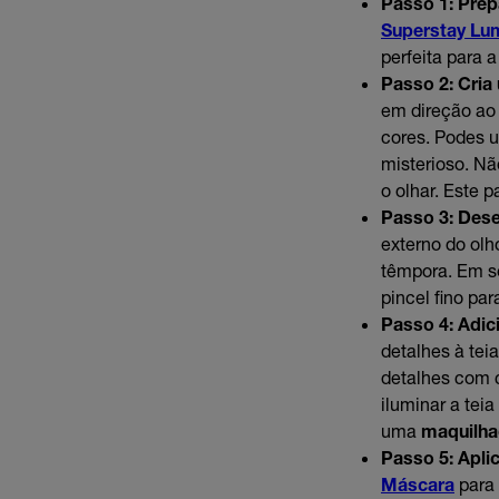
Passo 1: Prepa
Superstay Lu
perfeita para 
Passo 2: Cria
em direção ao 
cores. Podes u
misterioso. Nã
o olhar. Este 
Passo 3: Dese
externo do olh
têmpora. Em se
pincel fino pa
Passo 4: Adici
detalhes à tei
detalhes com 
iluminar a tei
uma
maquilh
Passo 5: Apli
Máscara
para 