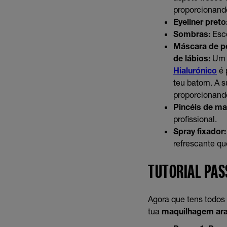
proporcionando
Eyeliner preto
Sombras:
Esco
Máscara de p
de lábios:
Um l
Hialurónico
é 
teu batom. A s
proporcionand
Pincéis de m
profissional.
Spray fixador:
refrescante qu
TUTORIAL PAS
Agora que tens todos 
tua
maquilhagem ara