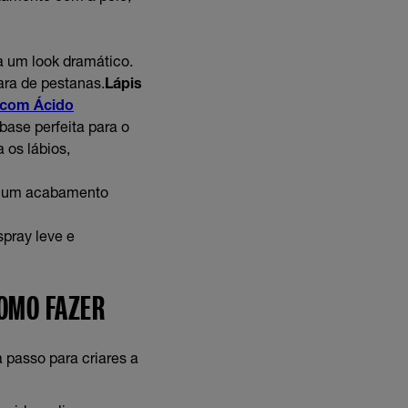
a um look dramático.
ra de pestanas.
Lápis
s com Ácido
 base perfeita para o
 os lábios,
r um acabamento
spray leve e
OMO FAZER
 passo para criares a