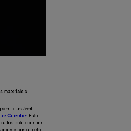
es materiais e
pele impecável.
ser Corretor
. Este
do a tua pele com um
itamente com a pele,