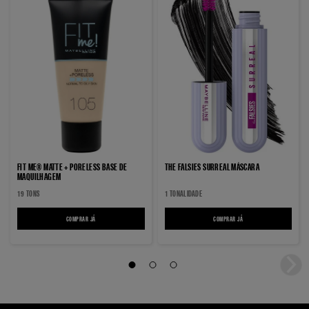
FIT ME® MATTE + PORELESS BASE DE
THE FALSIES SURREAL MÁSCARA
MAQUILHAGEM
19 TONS
1 TONALIDADE
COMPRAR JÁ
FIT ME® MATTE + PORELESS BASE DE MAQUILHAGEM
COMPRAR JÁ
THE FALSIES SURREAL MÁSC
Cursor 1
Cursor 2
Cursor 3