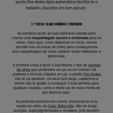
ponta fina deste lápis automático facilita-te o
trabalho. Escolhe um tom escuro.
3.º PASSO: OLHAR SOMBRIO E PROFUNDO
As sombras serão as tuas melhores aliadas para
criares uma
maquilhagem escura e esfumada
para os
olhos. Claro que, como dissemos no início, vamos
permitir-nos um toque de brilho para conseguirmos
uma maquilhagem de noiva cadáver muito Halloween e
glamorosa.
A primeira coisa a fazer é escolheres o tipo de
sombra
de olhos
que pretendes: em pó ou em creme? Se
preferes a fórmula clássica em pó, a paleta
The Nudes
não te vai desiludir. Os seus tons bege, castanhos e
pretos vão te ajudar a conseguir o look perfeito para
qualquer ocasião, como a make-up de noiva morta de
que falamos aqui.
Se preferes sombras em creme, propomos-te uma
opção em stick: as
Color Tattoo Stix
. São de longa
duração, superpigmentadas e versáteis, pois também