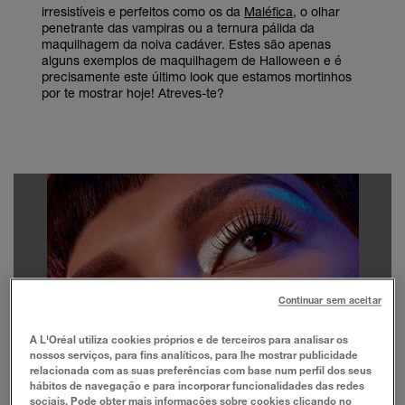
irresistíveis e perfeitos como os da
Maléfica
, o olhar
penetrante das vampiras ou a ternura pálida da
maquilhagem da noiva cadáver. Estes são apenas
alguns exemplos de maquilhagem de Halloween e é
precisamente este último look que estamos mortinhos
por te mostrar hoje! Atreves-te?
Continuar sem aceitar
A L'Oréal utiliza cookies próprios e de terceiros para analisar os
nossos serviços, para fins analíticos, para lhe mostrar publicidade
relacionada com as suas preferências com base num perfil dos seus
hábitos de navegação e para incorporar funcionalidades das redes
sociais. Pode obter mais informações sobre cookies clicando no