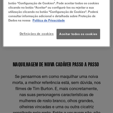
botão "Configuração de Cookies". Pode aceitar todos os cookies
clicando no botão "Aceitar" ou configurá-los ou rejeitar a sua
utilização clicando no botão "Configuração de Cookies". Poderá
consultar informação adicional e detalhada sobre Proteção de
Dados na nossa
Política de Privacidade
Definições de cookies
Aceitar todos os cookies
MAQUILHAGEM DE NOIVA CADÁVER PASSO A PASSO
Se pensarmos em como maquilhar uma noiva
morta, a melhor referência está, sem dúvida, nos
filmes de Tim Burton. E, mais concretamente,
nas suas personagens características de
mulheres de rosto branco, olhos grandes,
olheiras vincadas e uma ou outra cicatriz
espalhada pelo rosto. Estás a ver quem são, não