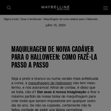
Página Inicial
Dicas e tendências
Maquilhagem de noiva cadáver para o Halloween
julho 15, 2024
MAQUILHAGEM DE NOIVA CADÁVER
PARA O HALLOWEEN: COMO FAZÊ-LA
PASSO A PASSO
Seja a preto e branco ou numa versão mais sofisticada
a cores, a
maquilhagem de Halloween
não tem meio-
termo, e nós adoramos! Afinal de contas, é disso que
se trata, não é?
Dar asas à nossa imaginação
e tirar o
máximo partido da nossa bolsa de maquilhagem para
criar looks que seriam impossíveis em qualquer outro
dia do ano. Se não os copiaste, certamente não te
faltou vontade de exibir uns lábios vermelhos