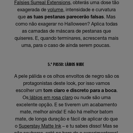
Falsies Surreal Extensions
, obterás uma dose tão
exagerada de
volume
, intensidade e curvatura
que
as tuas pestanas parecerão falsas
. Mas
como não exagerar no Halloween? Aplica todas
as camadas de máscara de pestanas que
quiseres. E, quando terminares, acrescenta mais
uma, para o caso de ainda serem poucas.
5.º PASSO: LÁBIOS NUDE
A pele pálida e os olhos envoltos de negro são os
protagonistas deste look, por isso vamos
escolher um
tom claro e discreto para a boca
.
Os
lábios em rosa claro
ou nude são uma
excelente opção. E se tiverem um acabamento
mate, melhor ainda! E não há melhor batom
mate, de longa duração e fácil de aplicar do que
o
Superstay Matte Ink
– e tu sabes disso! Mas se
não souberes, está na hora de o experimentares!