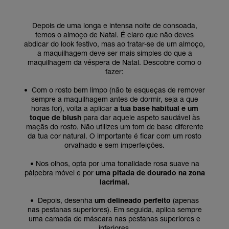
Depois de uma longa e intensa noite de consoada,
temos o almoço de Natal. É claro que não deves
abdicar do look festivo, mas ao tratar-se de um almoço,
a maquilhagem deve ser mais simples do que a
maquilhagem da véspera de Natal. Descobre como o
fazer:
•
Com o rosto bem limpo (não te esqueças de remover
sempre a maquilhagem antes de dormir, seja a que
horas for), volta a aplicar
a tua base habitual e um
toque de blush
para dar aquele aspeto saudável às
maçãs do rosto. Não utilizes um tom de base diferente
da tua cor natural. O importante é ficar com um rosto
orvalhado e sem imperfeições.
•
Nos olhos, opta por uma tonalidade rosa suave na
pálpebra móvel e por
uma pitada de dourado na zona
lacrimal.
•
Depois, desenha
um delineado perfeito
(apenas
nas pestanas superiores). Em seguida, aplica sempre
uma camada de máscara nas pestanas superiores e
inferiores.