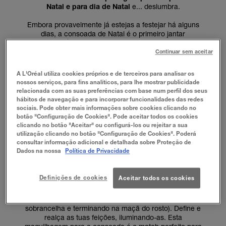
Natal e para dia de Natal
e... deslumbra.
Embora provavelmente já estejas a festejar há alguns
dias, a consoada de Natal é o primeiro jantar
importante. É uma noite para estar em família, comer,
beber, vestir as roupas mais elegantes e esperar a
Continuar sem aceitar
chegada do Pai Natal. Segue estes passos para
conseguires criar o melhor look para esta noite.
A L'Oréal utiliza cookies próprios e de terceiros para analisar os
nossos serviços, para fins analíticos, para lhe mostrar publicidade
1. UMA PELE PERFEITA
relacionada com as suas preferências com base num perfil dos seus
hábitos de navegação e para incorporar funcionalidades das redes
Começa por aplicar
uma base mate de longa
sociais. Pode obter mais informações sobre cookies clicando no
duração
. Para tal, experimenta a
SuperStay 24H
.
botão "Configuração de Cookies". Pode aceitar todos os cookies
Aplica uma pequena quantidade no rosto e espalha
clicando no botão "Aceitar" ou configurá-los ou rejeitar a sua
uniformemente. Proporciona um acabamento com boa
utilização clicando no botão "Configuração de Cookies". Poderá
consultar informação adicional e detalhada sobre Proteção de
cobertura, seja qual for o teu tipo de pele.
Dados na nossa
Política de Privacidade
2. DÁ-LHE LUZ!
Definições de cookies
Aceitar todos os cookies
Agora, ilumina o teu rosto com
a técnica do strobing
.
Utiliza um iluminador para realizar
o truque do C
(desenha a letra C começando por baixo do arco da
sobrancelha e terminando na maçã do rosto). Define e
realça as tuas feições, iluminando-as. Esta