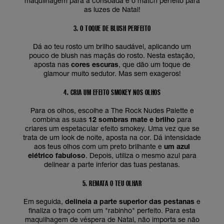
maquilhagem para a consoada é o match perfeito para
as luzes de Natal!
3. O TOQUE DE BLUSH PERFEITO
Dá ao teu rosto um brilho saudável, aplicando um
pouco de blush nas maçãs do rosto. Nesta estação,
aposta nas
cores escuras
, que dão um toque de
glamour muito sedutor. Mas sem exageros!
4. CRIA UM EFEITO SMOKEY NOS OLHOS
Para os olhos, escolhe a The Rock Nudes Palette e
combina as suas
12 sombras mate e brilho
para
criares um espetacular efeito smokey. Uma vez que se
trata de um look de noite, aposta na cor. Dá intensidade
aos teus olhos com um preto brilhante e
um azul
elétrico fabuloso
. Depois, utiliza o mesmo azul para
delinear a parte inferior das tuas pestanas.
5. REMATA O TEU OLHAR
Em seguida,
delineia a parte superior das pestanas
e
finaliza o traço com um "rabinho" perfeito. Para esta
maquilhagem de véspera de Natal, não importa se não