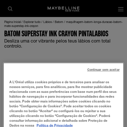
Página Inicial
Explorar tudo
Lábios
Batom
maquilhagem-batom-longa-duracao-batom-
mate-superstay-ink-crayon
BATOM SUPERSTAY INK CRAYON PINTALABIOS
Desliza uma cor vibrante pelos teus lábios com total
controlo.
Continuar sem aceitar
A L'Oréal utiliza cookies próprios e de terceiros para analisar os
nossos serviços, para fins analíticos, para lhe mostrar publicidade
relacionada com as suas preferências com base num perfil dos seus
hábitos de navegação e para incorporar funcionalidades das redes
sociais. Pode obter mais informações sobre cookies clicando no
botão "Configuração de Cookies". Pode aceitar todos os cookies
clicando no botão "Aceitar" ou configurá-los ou rejeitar a sua
utilização clicando no botão "Configuração de Cookies". Poderá
consultar informação adicional e detalhada sobre Proteção de
Dados na nossa
Política de Privacidade