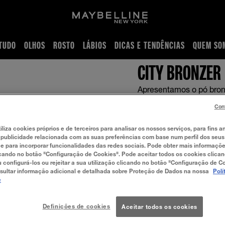
TUDO
OLHOS
ROSTO
LÁBIOS
DICAS E TENDÊNCIAS
QUEM SO
po-maquilhagem-city-bronzer
CITY BRONZER
Apresentamos o pó bro
9.99
Con
iliza cookies próprios e de terceiros para analisar os nossos serviços, para fins an
 publicidade relacionada com as suas preferências com base num perfil dos seus
 para incorporar funcionalidades das redes sociais. Pode obter mais informaçõ
cando no botão "Configuração de Cookies". Pode aceitar todos os cookies clica
u configurá-los ou rejeitar a sua utilização clicando no botão "Configuração de C
Light Cool
sultar informação adicional e detalhada sobre Proteção de Dados na nossa
Polí
e
Medium Warm
Definições de cookies
Aceitar todos os cookies
Deep Cool