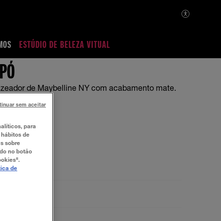
MOS
ESTÚDIO DE BELEZA VITUAL
 PÓ
nzeador de Maybelline NY com acabamento mate.
tinuar sem aceitar
alíticos, para
 hábitos de
es sobre
ndo no botão
ookies".
tica de