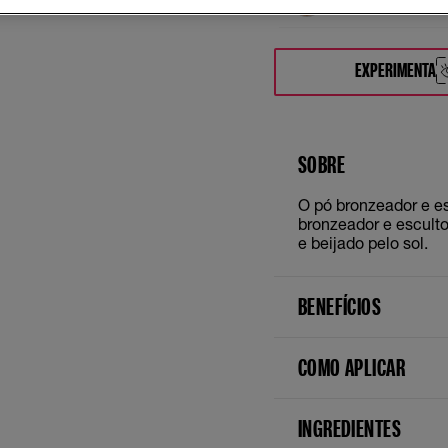
EXPERIMENTA
SOBRE
O pó bronzeador e es
bronzeador e esculto
e beijado pelo sol.
BENEFÍCIOS
COMO APLICAR
INGREDIENTES