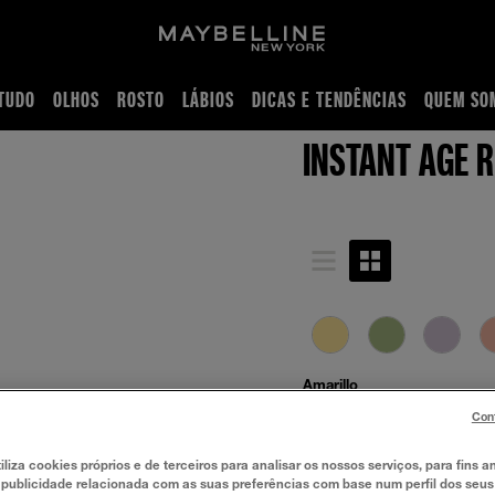
TUDO
OLHOS
ROSTO
LÁBIOS
DICAS E TENDÊNCIAS
QUEM SO
tor | Maybelline New York
INSTANT AGE 
Amarillo
Con
iliza cookies próprios e de terceiros para analisar os nossos serviços, para fins an
 publicidade relacionada com as suas preferências com base num perfil dos seus