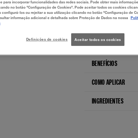
 para incorporar funcionalidades das redes sociais. Pode obter mais informaçõ
cando no botão "Configuração de Cookies". Pode aceitar todos os cookies clica
SOBRE
u configurá-los ou rejeitar a sua utilização clicando no botão "Configuração de C
sultar informação adicional e detalhada sobre Proteção de Dados na nossa
Polí
e
Levar o produto a um
descoloração, as ma
num
minuto.
Um ac
Definições de cookies
Aceitar todos os cookies
máxima de 12 horas
BENEFÍCIOS
COMO APLICAR
INGREDIENTES