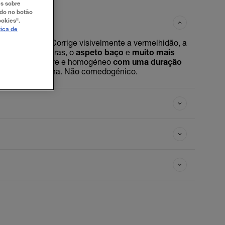
es sobre
ndo no botão
ookies".
tica de
 especialista. Corrige visivelmente a vermelhidão, a
nchas, as olheiras, o
aspeto baço
e
muito mais
abamento
suave e homogéneo
com uma duração
. Fórmula vegana. Não comedogénico.