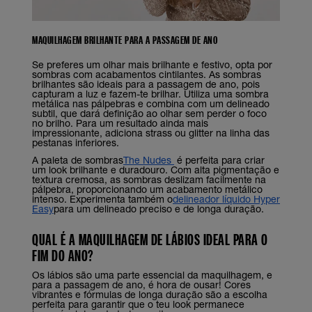
MAQUILHAGEM BRILHANTE PARA A PASSAGEM DE ANO
Se preferes um olhar mais brilhante e festivo, opta por
sombras com acabamentos cintilantes. As sombras
brilhantes são ideais para a passagem de ano, pois
capturam a luz e fazem-te brilhar. Utiliza uma sombra
metálica nas pálpebras e combina com um delineado
subtil, que dará definição ao olhar sem perder o foco
no brilho. Para um resultado ainda mais
impressionante, adiciona strass ou glitter na linha das
pestanas inferiores.
A paleta de sombras
The Nudes
é perfeita para criar
um look brilhante e duradouro. Com alta pigmentação e
textura cremosa, as sombras deslizam facilmente na
pálpebra, proporcionando um acabamento metálico
intenso. Experimenta também o
delineador líquido Hyper
Easy
para um delineado preciso e de longa duração.
QUAL É A MAQUILHAGEM DE LÁBIOS IDEAL PARA O
FIM DO ANO?
Os lábios são uma parte essencial da maquilhagem, e
para a passagem de ano, é hora de ousar! Cores
vibrantes e fórmulas de longa duração são a escolha
perfeita para garantir que o teu look permanece