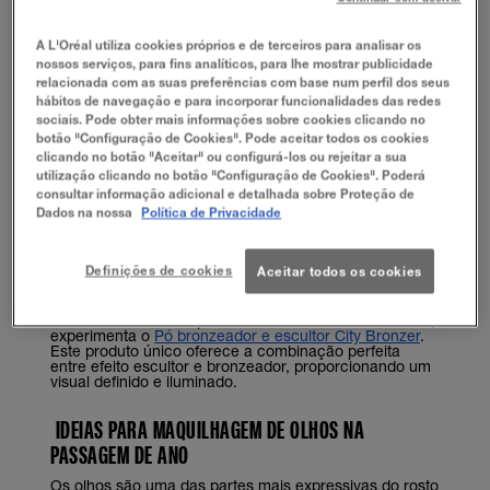
Para além da
Base Dream Radiant
, a Maybelline
oferece uma variedade de primers que ajudam a
A L'Oréal utiliza cookies próprios e de terceiros para analisar os
preparar a pele para a maquilhagem, garantindo uma
nossos serviços, para fins analíticos, para lhe mostrar publicidade
maior durabilidade e um acabamento impecável.
Experimenta o
fit me primer matificante
para minimizar
relacionada com as suas preferências com base num perfil dos seus
os poros e criar uma superfície lisa, ou o
fit me primer
hábitos de navegação e para incorporar funcionalidades das redes
hidratante
para um efeito luminoso e radiante. Se
sociais. Pode obter mais informações sobre cookies clicando no
quiseres um toque de luminosidade adicional, o
Instant
botão "Configuração de Cookies". Pode aceitar todos os cookies
Perfector 4-em-1 Glow Multiusos
é perfeito para criar
um acabamento luminoso enquanto corrige as
clicando no botão "Aceitar" ou configurá-los ou rejeitar a sua
imperfeições da pele.
utilização clicando no botão "Configuração de Cookies". Poderá
consultar informação adicional e detalhada sobre Proteção de
Outro produto essencial é o corretor. O
Instant Age
Dados na nossa
Política de Privacidade
Rewind Corretor de Olheiras
é perfeito para iluminar a
área dos olhos, cobrindo quaisquer olheiras que
possam surgir após uma longa noite de celebração.
Para um toque de cor e definição, o
Sunkisser Blush e
Definições de cookies
Aceitar todos os cookies
Bronzer
adiciona um brilho saudável às maçãs do
rosto, tornando o look ainda mais festivo.
Para um contorno impecável e um bronzeado radiante,
experimenta o
Pó bronzeador e escultor City Bronzer
.
Este produto único oferece a combinação perfeita
entre efeito escultor e bronzeador, proporcionando um
visual definido e iluminado.
IDEIAS PARA MAQUILHAGEM DE OLHOS NA
PASSAGEM DE ANO
Os olhos são uma das partes mais expressivas do rosto