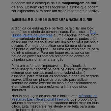
e podem ser o destaque da tua
maquilhagem de fim
de ano
. Existem diversas técnicas e estilos que podem
ser explorados para criar um olhar impactante e festivo.
MAQUILHAGEM DE OLHOS ESFUMADOS PARA A PASSAGEM DE ANO
A técnica de esfumado é perfeita para criar um look
dramático e cheio de personalidade. Para isso, a
The
Nudes Paleta de Sombras
é uma escolha incrível. Com
uma variedade de tons neutros e escuros, podes criar
desde um esfumado suave até um olhar mais intenso e
ousado. Começa por aplicar uma sombra clara na
pálpebra e, em seguida, usa uma cor mais escura para
definir o côncavo. Para um toque extra, aplica um
pouco de glitter ou sombra brilhante no centro da
pálpebra para chamar a atenção.
Para um esfumado impecável, utiliza pincéis de
maquilhagem específicos para os olhos. Um pincel de
esfumar com cerdas macias e arredondadas é
essencial para misturar as sombras e criar um degradê
suave. Utiliza um pincel de precisão para aplicar
sombra no canto externo do olho e criar profundidade,
e um pincel lápis para esfumar a linha dos cílios
inferiores.
Não te esqueças de finalizar o look com a
Máscara de
Pestanas Lash Sensational Firework
, que proporciona
volume e comprimento, destacando ainda mais os teus
olhos. Esta máscara é resistente e perfeita para uma
noite inteira de celebrações.