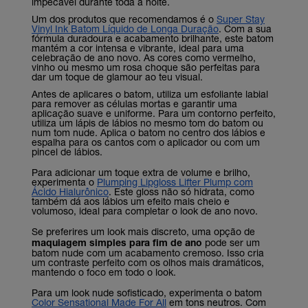
impecável durante toda a noite.
Um dos produtos que recomendamos é o
Super Stay
Vinyl Ink Batom Líquido de Longa Duração
. Com a sua
fórmula duradoura e acabamento brilhante, este batom
mantém a cor intensa e vibrante, ideal para uma
celebração de ano novo. As cores como vermelho,
vinho ou mesmo um rosa choque são perfeitas para
dar um toque de glamour ao teu visual.
Antes de aplicares o batom, utiliza um esfoliante labial
para remover as células mortas e garantir uma
aplicação suave e uniforme. Para um contorno perfeito,
utiliza um lápis de lábios no mesmo tom do batom ou
num tom nude. Aplica o batom no centro dos lábios e
espalha para os cantos com o aplicador ou com um
pincel de lábios.
Para adicionar um toque extra de volume e brilho,
experimenta o
Plumping Lipgloss Lifter Plump com
Ácido Hialurônico
. Este gloss não só hidrata, como
também dá aos lábios um efeito mais cheio e
volumoso, ideal para completar o look de ano novo.
Se preferires um look mais discreto, uma opção de
maquiagem simples para fim de ano
pode ser um
batom nude com um acabamento cremoso. Isso cria
um contraste perfeito com os olhos mais dramáticos,
mantendo o foco em todo o look.
Para um look nude sofisticado, experimenta o batom
Color Sensational Made For All
em tons neutros. Com