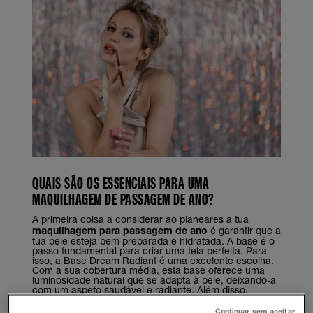
QUAIS SÃO OS ESSENCIAIS PARA UMA
MAQUILHAGEM DE PASSAGEM DE ANO?
A primeira coisa a considerar ao planeares a tua
maquilhagem para passagem de ano
é garantir que a
tua pele esteja bem preparada e hidratada. A base é o
passo fundamental para criar uma tela perfeita. Para
isso, a Base Dream Radiant é uma excelente escolha.
Com a sua cobertura média, esta base oferece uma
luminosidade natural que se adapta à pele, deixando-a
com um aspeto saudável e radiante. Além disso,
garante uma durabilidade ideal para que possas
aproveitar a festa sem preocupações.
Continuar sem aceitar