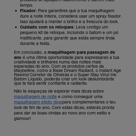
tempo.
Fixador
: Para garantires que a tua maquilhagem
dure a noite inteira, considera usar um spray fixador.
Isso ajudará a manter o brilho e a frescura do look.
Cuidado com os retoques
: Leva contigo um
pequeno kit de retoque, incluindo o batom e um pó
matificante, para garantir que estás sempre linda
durante a festa.
Em conclusão, a
maquilhagem para passagem de
ano
é uma ótima oportunidade para expressares a tua
criatividade e brilhares numa das noites mais
esperadas do ano. Com os produtos certos da
Maybelline, como a Base Dream Radiant, o Instant Age
Rewind Corretor de Olheiras e o Super Stay Vinyl Ink
Batom Líquido, poderás criar um look deslumbrante
que te fará sentir confiante e radiante.
Não te esqueças de explorar mais dicas sobre
maquilhagem de noite
e como conseguir uma
maquilhagem efeito glow
para complementares o teu
look de fim de ano. Com estas dicas, estarás pronta
para dar as boas-vindas ao novo ano com estilo e
glamour!