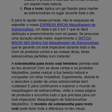
um aspeto mais natural.
Fixa o look:
Aplica um gel fixador para manter
as sobrancelhas no lugar durante todo o dia.
E para te ajudar nessa jornada, não te esqueças de
espreitar o nosso
EXPRESS BROW Maquilhagem de
Sobrancelhas
, um lápis e pó 2 em 1 que te dará
definição e preenchimento num só passo. Se procuras
uma duração ainda maior, experimenta o
TATTOO
BROW 36H Styling Gel Maquilhagem de Sobrancelhas
,
que te garante um look impecável durante todo o dia.
Com os produtos certos e as nossas dicas, terás
sobrancelhas perfeitas num instante!
A
sobrancelha para rosto oval feminino
perfeita está
ao teu alcance! Com as dicas certas e os produtos
Maybelline, podes realçar a tua beleza natural e
conquistar um olhar irresistível. Experimenta, diverte-te
e descobre o poder de umas sobrancelhas bem
cuidadas! E para continuares a explorar o mundo da
maquilhagem de sobrancelhas, visita a nossa página
de produtos e encontra tudo o que precisas para um
look impecável: Maquilhagem de Sobrancelhas
Maybelline. O
modelo de sobrancelha para rosto
oval
pode fazer toda a diferença no teu visual.