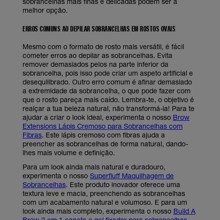
sobrancelhas mais finas e delicadas podem ser a
melhor opção.
ERROS COMUNS AO DEPILAR SOBRANCELHAS EM ROSTOS OVAIS
Mesmo com o formato de rosto mais versátil, é fácil
cometer erros ao depilar as sobrancelhas. Evita
remover demasiados pelos na parte inferior da
sobrancelha, pois isso pode criar um aspeto artificial e
desequilibrado. Outro erro comum é afinar demasiado
a extremidade da sobrancelha, o que pode fazer com
que o rosto pareça mais caído. Lembra-te, o objetivo é
realçar a tua beleza natural, não transformá-la! Para te
ajudar a criar o look ideal, experimenta o nosso
Brow
Extensions Lápis Cremoso para Sobrancelhas com
Fibras
. Este lápis cremoso com fibras ajuda a
preencher as sobrancelhas de forma natural, dando-
lhes mais volume e definição.
Para um look ainda mais natural e duradouro,
experimenta o nosso
Superfluff Maquilhagem de
Sobrancelhas
. Este produto inovador oferece uma
textura leve e macia, preenchendo as sobrancelhas
com um acabamento natural e volumoso. E para um
look ainda mais completo, experimenta o nosso
Build A
Brow 2 em 1 caneta e gel fixador para sobrancelhas
,