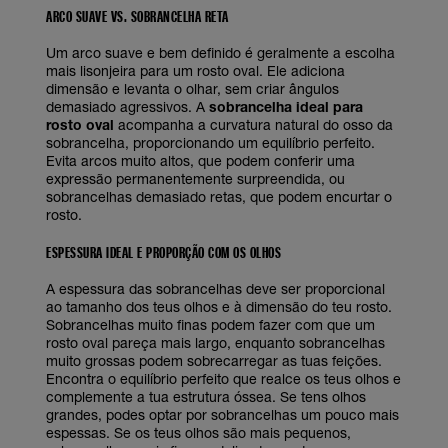
ARCO SUAVE VS. SOBRANCELHA RETA
Um arco suave e bem definido é geralmente a escolha
mais lisonjeira para um rosto oval. Ele adiciona
dimensão e levanta o olhar, sem criar ângulos
demasiado agressivos. A
sobrancelha ideal para
rosto oval
acompanha a curvatura natural do osso da
sobrancelha, proporcionando um equilíbrio perfeito.
Evita arcos muito altos, que podem conferir uma
expressão permanentemente surpreendida, ou
sobrancelhas demasiado retas, que podem encurtar o
rosto.
ESPESSURA IDEAL E PROPORÇÃO COM OS OLHOS
A espessura das sobrancelhas deve ser proporcional
ao tamanho dos teus olhos e à dimensão do teu rosto.
Sobrancelhas muito finas podem fazer com que um
rosto oval pareça mais largo, enquanto sobrancelhas
muito grossas podem sobrecarregar as tuas feições.
Encontra o equilíbrio perfeito que realce os teus olhos e
complemente a tua estrutura óssea. Se tens olhos
grandes, podes optar por sobrancelhas um pouco mais
espessas. Se os teus olhos são mais pequenos,